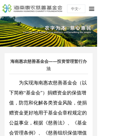
끀
中文
ꀅ
海南惠农慈善基金会——投资管理暂行办
法
为实现海南惠农慈善基金会（以
下简
称
“
基金
会
”
）捐赠资金的保值增
值，防范和化解各类资金风险，使捐
赠资金更好地用于基金会章程规定的
公益事业，根据《慈善法》、《基金
会管理条例》、《慈善组织保值增值