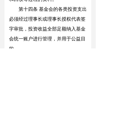
第十四
条
基金会的各类投资支出
必须经过理事长或理事长授权代表签
字审批，投资收益全部足额纳入基金
会统一账户进行管理，并用于公益目
的。
第十五
条
基金会理事会监事，负
责对投资活动进行监督，并向理事会
和理事长报告投资情况。
第十六
条
基金会投资活动应按上
级主管部门和登记管理机关规定予以
公布，并接受社会监督。
第五
章
投资的风险防范