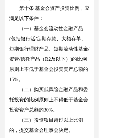
第十
条
基金会资产投资比例，应
满足以下条件：
（一）基金会流动性金融产
品
(
包括银行
活
/
定期存款、大额存单、
短期银行理财产品、短期流动性基
金
/
资
管
/
信托产品
（
R
2
及以下
）
)
的比例
原则上不低于基金会投资资产总额
的
15
%
。
（二）购买低风险金融产品和委
托投资的比例原则上不得低于基金会
投资资产总额
的
30
%
。
（三）投资项目超过以上比例
的，提交基金会理事会决定。